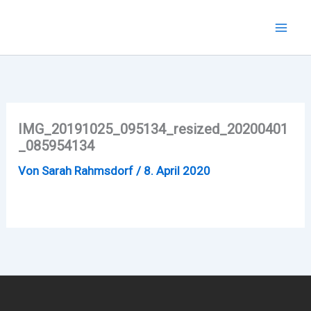
Zum
Inhalt
Mai
springen
Men
IMG_20191025_095134_resized_20200401
_085954134
Von
Sarah Rahmsdorf
/
8. April 2020