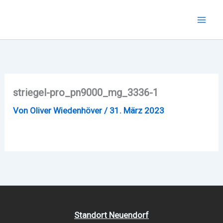
Zum
Inhalt
Mai
springen
Men
striegel-pro_pn9000_mg_3336-1
Von
Oliver Wiedenhöver
/
31. März 2023
Standort Neuendorf