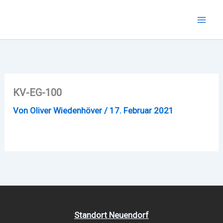
Zum
Inhalt
Mai
springen
Men
KV-EG-100
Von
Oliver Wiedenhöver
/
17. Februar 2021
Standort Neuendorf