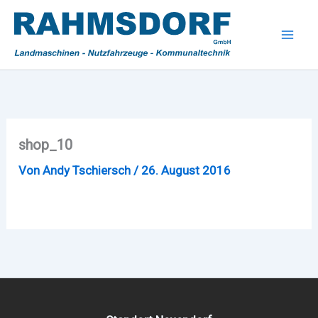
Zum
Inhalt
Mai
springen
Men
shop_10
Von
Andy Tschiersch
/
26. August 2016