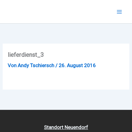
Zum
Inhalt
Mai
springen
Men
lieferdienst_3
Von
Andy Tschiersch
/
26. August 2016
Standort Neuendorf